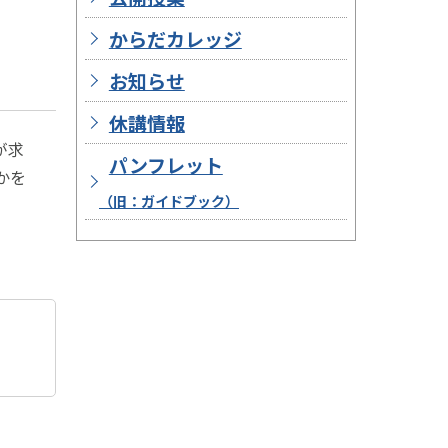
からだカレッジ
お知らせ
休講情報
が求
パンフレット
かを
（旧：ガイドブック）