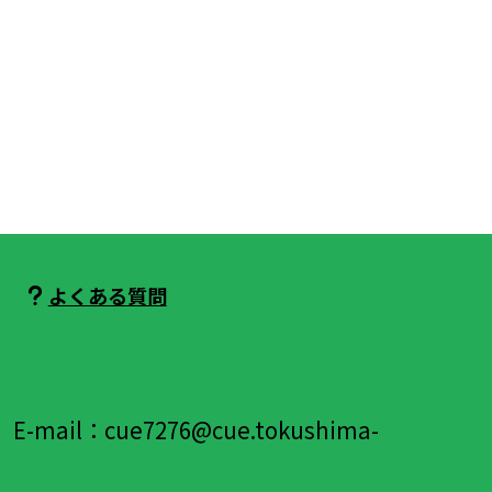
よくある質問
E-mail：cue7276@cue.tokushima-