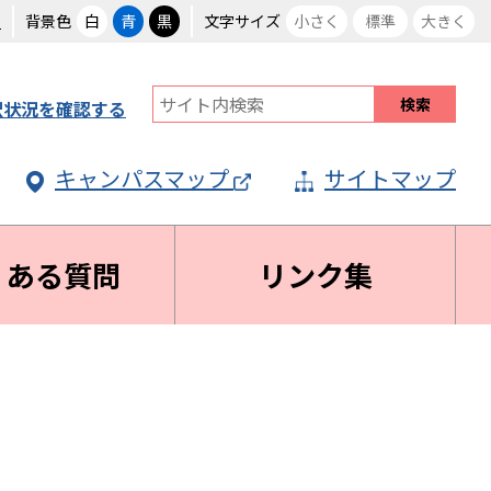
る
背景色
白
青
黒
文字サイズ
小さく
標準
大きく
択状況を確認する
キャンパスマップ
サイトマップ
くある質問
リンク集