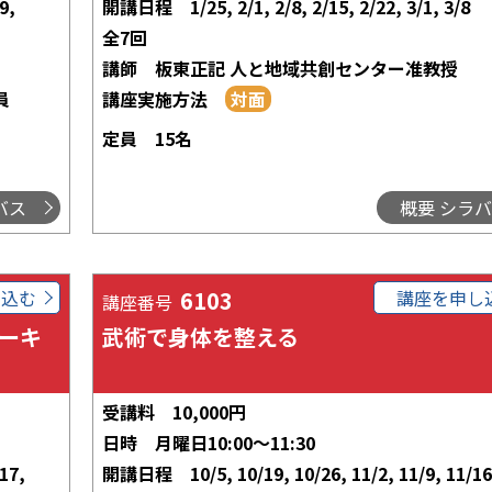
9,
開講日程
1/25, 2/1, 2/8, 2/15, 2/22, 3/1, 3/8
全7回
講師
板東正記 人と地域共創センター准教授
員
講座実施方法
定員
15名
バス
概要 シラ
し込む
6103
講座を申し
講座番号
ーキ
武術で身体を整える
受講料
10,000円
日時
月曜日10:00～11:30
/17,
開講日程
10/5, 10/19, 10/26, 11/2, 11/9, 11/16