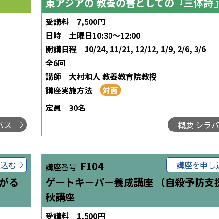
東アジアの 教養の書としての『三体詩
受講料
7,500円
日時
土曜日10:30～12:00
開講日程
10/24, 11/21, 12/12, 1/9, 2/6, 3/6
全6回
講師
大村和人 教養教育院教授
講座実施方法
定員
30名
バス
概要 シラ
し込む
F104
講座を申し
講座番号
がる
ゲートキーパー養成講座 （自殺予防支
秋講座
受講料
1,500円