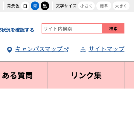
る
背景色
白
青
黒
文字サイズ
小さく
標準
大きく
択状況を確認する
キャンパスマップ
サイトマップ
くある質問
リンク集