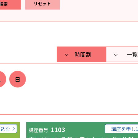
リセット
時間割
一覧
土
日
し込む
1103
講座を申し
講座番号