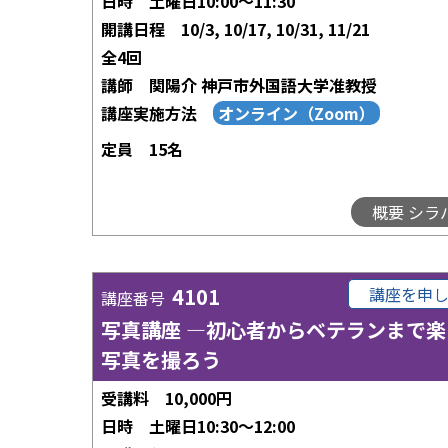
日時
土曜日10:00～11:30
開講日程
10/3, 10/17, 10/31, 11/21
全4回
講師
関陽介 神戸市外国語大学准教授
講座実施方法
定員
15名
概要 シラ
4101
講座を申
講座番号
写真講座 ―初心者からベテランまで楽
写真を撮ろう
受講料
10,000円
日時
土曜日10:30～12:00