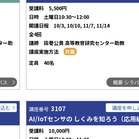
受講料
5,500円
日時
土曜日10:30～12:00
開講日程
10/3, 10/10, 11/7, 11/14
全4回
ター助
講師
田巻公貴 高等教育研究センター助教
講座実施方法
定員
40名
バス
概要 シラ
し込む
3107
講座を申し
講座番号
AI/IoTセンサの しくみを知ろう（応用
受講料
10,000円