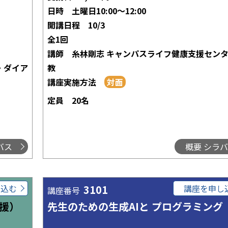
日時
土曜日10:00～12:00
開講日程
10/3
全1回
講師
糸林剛志 キャンパスライフ健康支援セン
・ダイア
教
講座実施方法
定員
20名
バス
概要 シラ
し込む
3101
講座を申し
講座番号
援）
先生のための生成AIと プログラミング