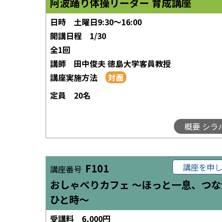
阿波踊り体操リーダー 育成講座
日時
土曜日9:30～16:00
開講日程
1/30
全1回
講師
田中俊夫 徳島大学客員教授
講座実施方法
定員
20名
概要 シラ
F101
講座を申
講座番号
おしゃべりカフェ ～ほっと一息、つな
ひと時～
受講料
6,000円