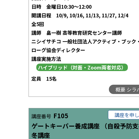
日時
金曜日10:30～12:00
開講日程
10/9, 10/16, 11/13, 11/27, 12/4
全5回
講師
畠一樹 高等教育研究センター講師
ニシイサチコ 一般社団法人アクティブ・ブック
ローグ協会ディレクター
講座実施方法
定員
15名
概要 シラ
F105
講座を申
講座番号
ゲートキーパー養成講座 （自殺予防支
冬講座