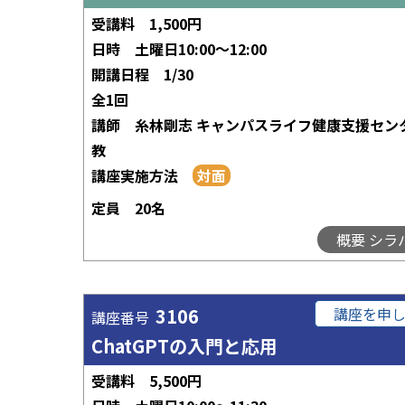
受講料
1,500円
日時
土曜日10:00～12:00
開講日程
1/30
全1回
講師
糸林剛志 キャンパスライフ健康支援セン
教
講座実施方法
定員
20名
概要 シラ
3106
講座を申
講座番号
ChatGPTの入門と応用
受講料
5,500円