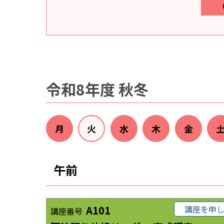
令和8年度 秋冬
月
火
水
木
金
午前
A101
講座を申
講座番号