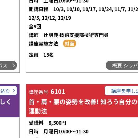
日時
土曜日10:00～11:30
開講日程
10/3, 10/10, 10/17, 10/24, 11/7, 11/
12/5, 12/12, 12/19
全9回
講師
辻明典 技術支援部技術専門員
講座実施方法
定員
15名
バス
概要 シラ
し込む
6101
講座を申し
講座番号
しく
首・肩・腰の姿勢を改善! 知ろう自分
運動法
受講料
8,500円
日時
月曜日10:00～11:30