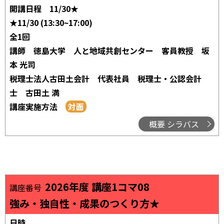
開講日程
11/30★
★11/30 (13:30~17:00)
全1回
講師
徳島大学 人と地域共創センター 客員教授 坂
本 光司
税理士法人古田土会計 代表社員 税理士・公認会計
士 古田土 満
講座実施方法
概要 シラバス
2026年度 講座1コマ08
講座番号
強み・独自性・成果のつくり方★
日時