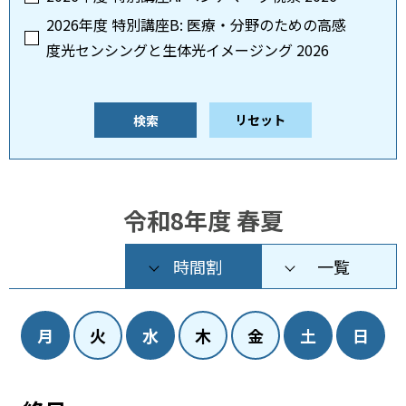
2026年度 特別講座B: 医療・分野のための高感
度光センシングと生体光イメージング 2026
リセット
令和8年度 春夏
時間割
一覧
月
火
水
木
金
土
日