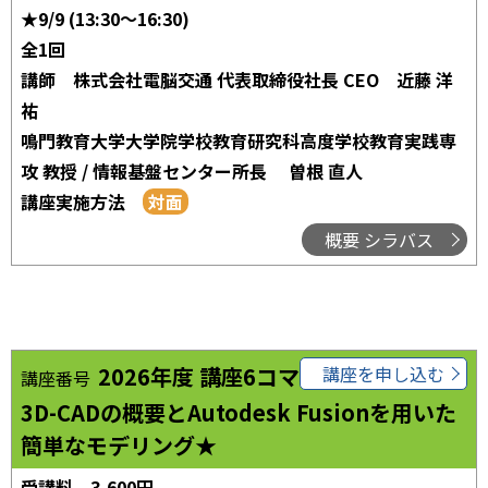
★9/9 (13:30～16:30)
全1回
講師
株式会社電脳交通 代表取締役社長 CEO 近藤 洋
祐
鳴門教育大学大学院学校教育研究科高度学校教育実践専
攻 教授 / 情報基盤センター所長 曽根 直人
講座実施方法
概要 シラバス
2026年度 講座6コマ01
講座を申し込む
講座番号
3D-CADの概要とAutodesk Fusionを用いた
簡単なモデリング★
受講料
3,600円