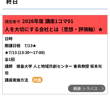
終日
2026年度 講座1コマ01
講座番号
人を大切にする会社とは（思想・評価軸）★
日時
開講日程
7/13★
★7/13 (13:30～17:00)
全1回
講師
徳島大学 人と地域共創センター 客員教授 坂本光
司
講座実施方法
概要 シラバス