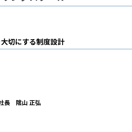
を大切にする制度設計
社長 隂山 正弘