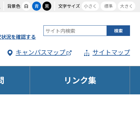
る
背景色
白
青
黒
文字サイズ
小さく
標準
大きく
択状況を確認する
キャンパスマップ
サイトマップ
問
リンク集