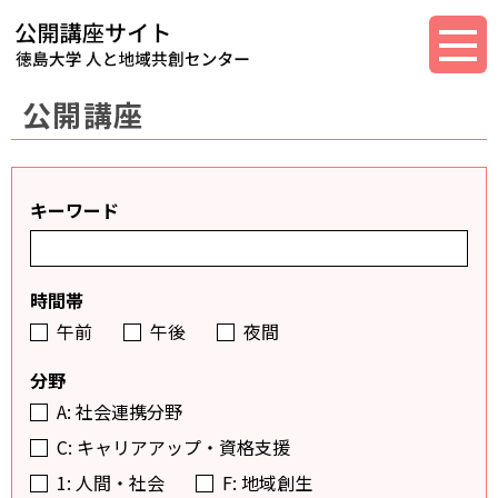
公開講座
キーワード
時間帯
午前
午後
夜間
分野
A: 社会連携分野
C: キャリアアップ・資格支援
1: 人間・社会
F: 地域創生