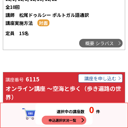
全10回
講師
松尾ドゥルシー ポルトガル語通訳
講座実施方法
定員
15名
概要 シラバス
6115
講座を申し込む
講座番号
オンライン講座 ～空海と歩く（歩き遍路の世
界）
0
受講料
5,000円
選択中の講座数
件
日時
金曜日20:00～21:30
申込選択状況一覧
開講日程
1/15, 1/29, 2/19, 3/5