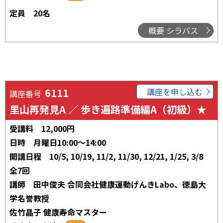
定員
20名
概要 シラバス
6111
講座を申し込む
講座番号
里山再発見A ／ 歩き遍路準備編A（初級）★
受講料
12,000円
日時
月曜日10:00～14:00
開講日程
10/5, 10/19, 11/2, 11/30, 12/21, 1/25, 3/8
全7回
講師
田中俊夫 合同会社健康運動げんきLabo、徳島大
学名誉教授
佐竹晶子 健康寿命マスター