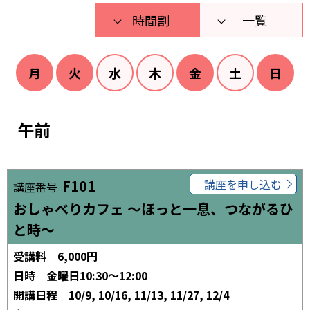
時間割
一覧
月
火
水
木
金
土
日
午前
F101
講座を申し込む
講座番号
おしゃべりカフェ ～ほっと一息、つながるひ
と時～
受講料
6,000円
日時
金曜日10:30～12:00
開講日程
10/9, 10/16, 11/13, 11/27, 12/4