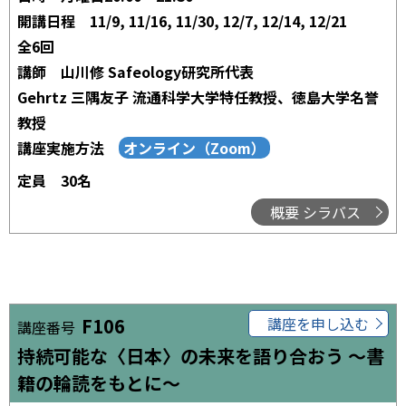
開講日程
11/9, 11/16, 11/30, 12/7, 12/14, 12/21
全6回
講師
山川修 Safeology研究所代表
Gehrtz 三隅友子 流通科学大学特任教授、徳島大学名誉
教授
講座実施方法
定員
30名
概要 シラバス
F106
講座を申し込む
講座番号
持続可能な〈日本〉の未来を語り合おう ～書
籍の輪読をもとに～