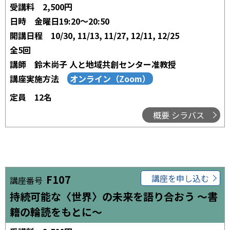
受講料
2,500円
日時
金曜日19:20～20:50
開講日程
10/30, 11/13, 11/27, 12/11, 12/25
全5回
講師
鈴木尚子 人と地域共創センター准教授
講座実施方法
定員
12名
概要 シラバス
F107
講座を申し込む
講座番号
持続可能な〈世界〉の未来を語り合おう ～書
籍の輪読をもとに～