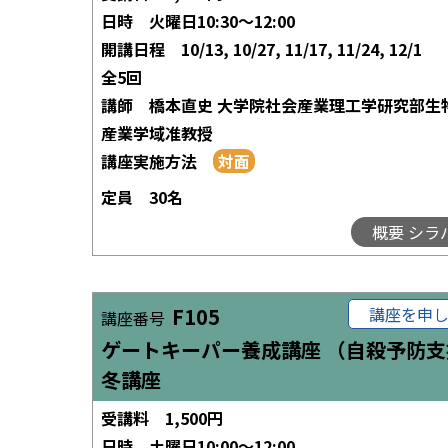
日時
火曜日10:30～12:00
開講日程
10/13, 10/27, 11/17, 11/24, 12/1
全5回
講師
橋本直史 大学院社会産業理工学研究部生
産業学域准教授
講座実施方法
定員
30名
概要 シラ
F105
講座を申
講座番号
ゲートキーパー養成講座 （自殺予防支
冬講座
受講料
1,500円
日時
土曜日10:00～12:00