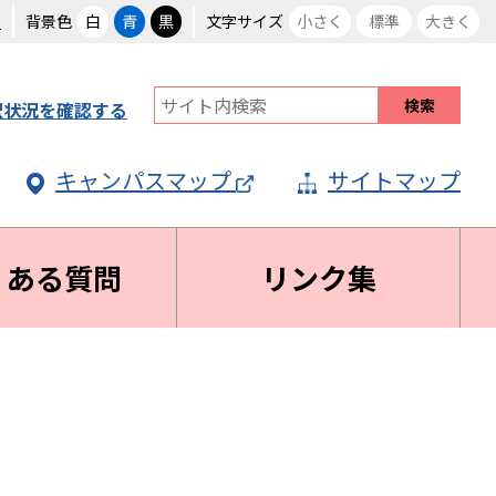
る
背景色
白
青
黒
文字サイズ
小さく
標準
大きく
択状況を確認する
キャンパスマップ
サイトマップ
くある質問
リンク集