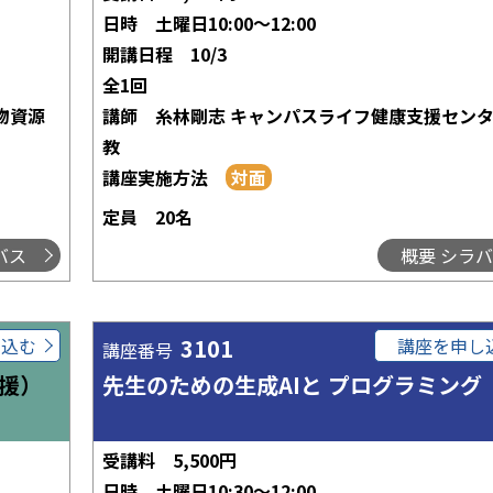
日時
土曜日10:00～12:00
開講日程
10/3
全1回
物資源
講師
糸林剛志 キャンパスライフ健康支援セン
教
講座実施方法
定員
20名
バス
概要 シラ
し込む
3101
講座を申し
講座番号
援）
先生のための生成AIと プログラミング
受講料
5,500円
日時
土曜日10:30～12:00