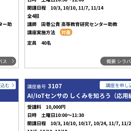
開講日程
10/3, 10/10, 11/7, 11/14
全4回
ター助
講師
田巻公貴 高等教育研究センター助教
講座実施方法
定員
40名
バス
概要 シラ
し込む
3107
講座を申し
講座番号
AI/IoTセンサの しくみを知ろう（応用
受講料
10,000円
日時
土曜日10:00～11:30
開講日程
10/3, 10/10, 10/17, 10/24, 11/7, 11/