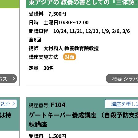
東アジアの 教養の書としての『三体詩
受講料
7,500円
日時
土曜日10:30～12:00
開講日程
10/24, 11/21, 12/12, 1/9, 2/6, 3/6
全6回
講師
大村和人 教養教育院教授
講座実施方法
定員
30名
バス
概要 シラ
し込む
F104
講座を申し
講座番号
は持
ゲートキーパー養成講座 （自殺予防支
秋講座
受講料
1,500円