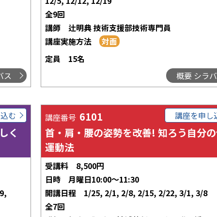
12/5, 12/12, 12/19
全9回
講師
辻明典 技術支援部技術専門員
講座実施方法
定員
15名
バス
概要 シラ
し込む
6101
講座を申し
講座番号
しく
首・肩・腰の姿勢を改善! 知ろう自分
運動法
受講料
8,500円
日時
月曜日10:00～11:30
9,
開講日程
1/25, 2/1, 2/8, 2/15, 2/22, 3/1, 3/8
全7回