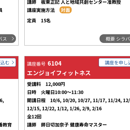
講師
板東正記 人と地域共創センター准教授
員
講座実施方法
定員
15名
バス
概要 シラ
し込む
6104
講座を申し
講座番号
エンジョイフィットネス
受講料
12,000円
日時
火曜日10:00～11:30
6,
開講日程
10/6, 10/20, 10/27, 11/17, 11/24, 12
12/15, 12/22, 1/12, 1/26, 2/9, 2/16
全12回
養教育
講師
師日切加奈子 健康寿命マスター