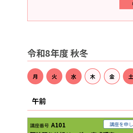
令和8年度 秋冬
月
火
水
木
金
午前
A101
講座を申
講座番号