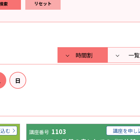
リセット
時間割
一覧
土
日
し込む
1103
講座を申し
講座番号