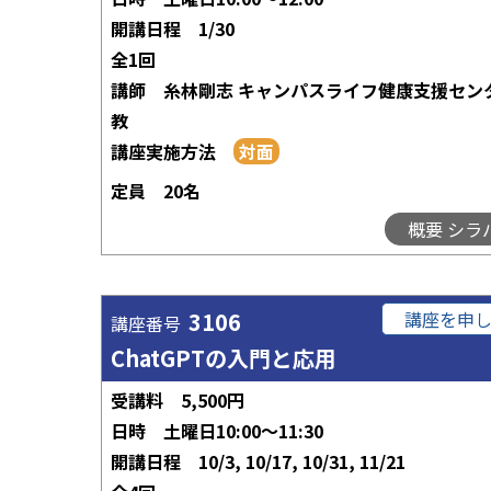
開講日程
1/30
全1回
講師
糸林剛志 キャンパスライフ健康支援セン
教
講座実施方法
定員
20名
概要 シラ
3106
講座を申
講座番号
ChatGPTの入門と応用
受講料
5,500円
日時
土曜日10:00～11:30
開講日程
10/3, 10/17, 10/31, 11/21