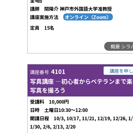
全4回
講師
関陽介 神戸市外国語大学准教授
講座実施方法
定員
15名
概要 シラ
4101
講座を申
講座番号
写真講座 ―初心者からベテランまで楽
写真を撮ろう
受講料
10,000円
日時
土曜日10:30～12:00
開講日程
10/3, 10/17, 11/21, 12/19, 12/26, 1/
1/30, 2/6, 2/13, 2/20